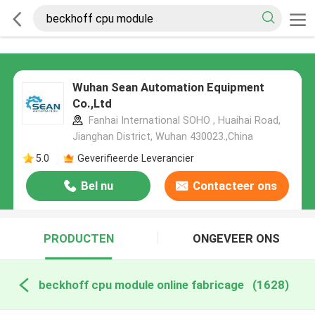
Wuhan Sean Automation Equipment
Co.,Ltd
Fanhai International SOHO , Huaihai Road,
Jianghan District, Wuhan 430023.,China
5.0
Geverifieerde Leverancier
Bel nu
Contacteer ons
PRODUCTEN
ONGEVEER ONS
beckhoff cpu module online fabricage
(1628)