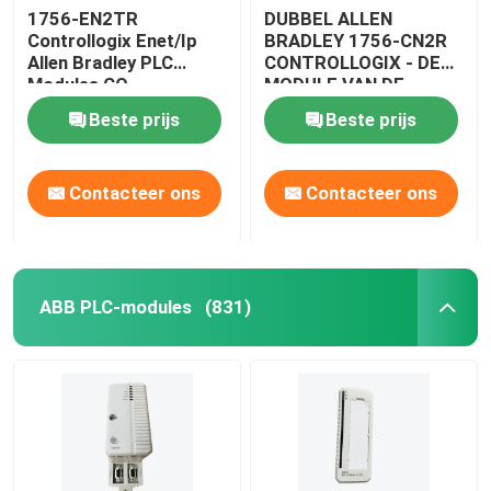
1756-EN2TR
DUBBEL ALLEN
Controllogix Enet/Ip
BRADLEY 1756-CN2R
Allen Bradley PLC
CONTROLLOGIX - DE
Modules CO
MODULE VAN DE
Gecertificeerd
KANAALinterface
Beste prijs
Beste prijs
Contacteer ons
Contacteer ons
ABB PLC-modules
(831)