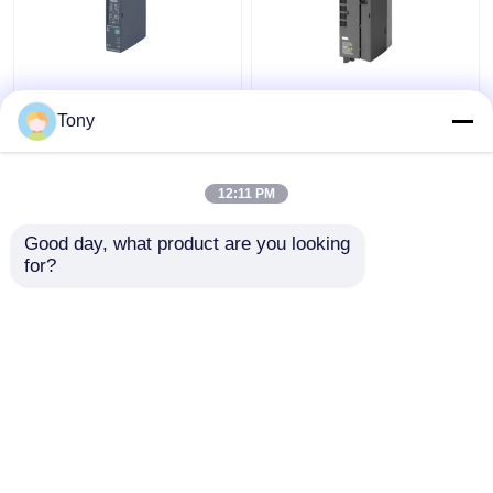
SIEMENS 6ES7241-
6ES7147-5JD00-0BA0
1AH32-0XB0 SIMATIC
SIMATIC ET 200AL
Tony
S7-1200
Siemens Simatic-
Communicatiemodule
module Nieuw Originaal
12:11 PM
Beste prijs
Beste prijs
Good day, what product are you looking 
for?
Contacteer ons
Contacteer ons
Bekijk meer
Thuis
Ongeveer ons
Contacteer ons
Desktop Site
Sitemap
Privacy Policy