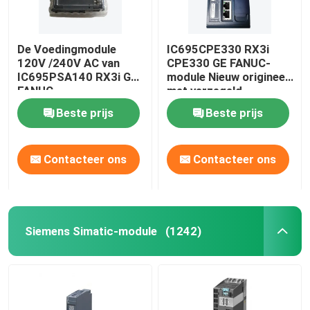
De Voedingmodule
IC695CPE330 RX3i
120V /240V AC van
CPE330 GE FANUC-
IC695PSA140 RX3i GE
module Nieuw origineel
FANUC
met verzegeld
Beste prijs
Beste prijs
Contacteer ons
Contacteer ons
Siemens Simatic-module
(1242)