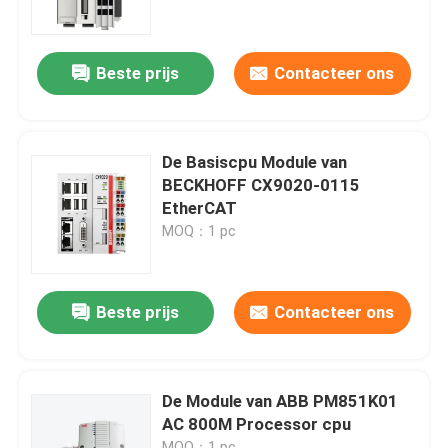
Over ons
Beste prijs
Contacteer ons
Fabriekstocht
De Basiscpu Module van
Kwaliteitscontrole
BECKHOFF CX9020-0115
EtherCAT
MOQ：1 pc
Neem contact met ons op
Vraag een offerte
Beste prijs
Contacteer ons
Allen Bradley PLC-modules
De Module van ABB PM851K01
AC 800M Processor cpu
ABB PLC-modules
MOQ：1 pc