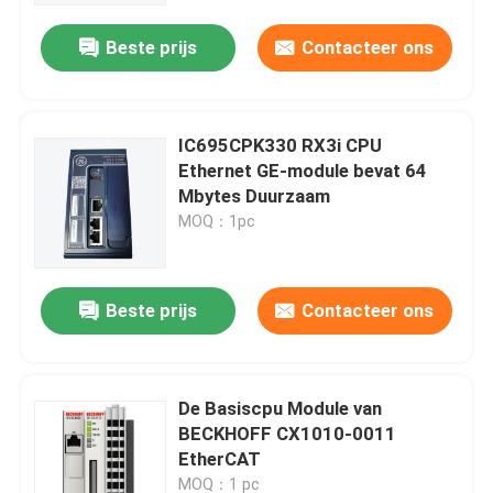
Beste prijs
Contacteer ons
IC695CPK330 RX3i CPU
Ethernet GE-module bevat 64
Mbytes Duurzaam
MOQ：1pc
Beste prijs
Contacteer ons
Thuis
De Basiscpu Module van
Producten
BECKHOFF CX1010-0011
EtherCAT
Video's
MOQ：1 pc