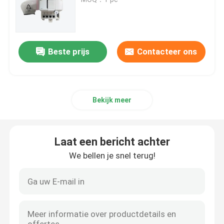
Bently Nevada-module
Beste prijs
Contacteer ons
GE-module
Siemens Simatic-module
Bekijk meer
Schneider Electric onderdelen
Laat een bericht achter
Emerson Spare Parts
We bellen je snel terug!
Honeywell module
Foxboro DCS