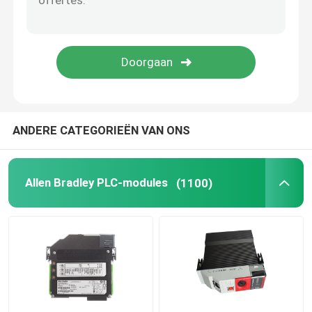
Triconexdcs
B&R PLC-module
PILZ module
ANDERE CATEGORIEËN VAN ONS
Beckhoff PLC-modules
Allen Bradley PLC-modules
(1100)
Bachmann-module
Automatisering PLC-onderdelen