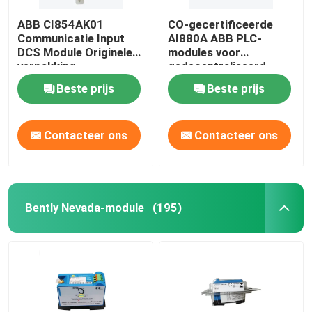
ABB CI854AK01
CO-gecertificeerde
Communicatie Input
AI880A ABB PLC-
DCS Module Originele
modules voor
verpakking
gedecentraliseerd
besturingssysteem
Beste prijs
Beste prijs
Contacteer ons
Contacteer ons
Bently Nevada-module
(195)