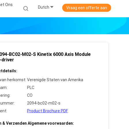
et Ons
Dutch
Vraag een offerte aan
094-BC02-M02-S Kinetix 6000 Axis Module
-driver
tdetails:
 van herkomst:
Verenigde Staten van Amerika
aam:
PLC
cering:
CO
nummer:
2094-bc02-m02-s
ent:
Product Brochure PDF
n & Verzenden Algemene voorwaarden: