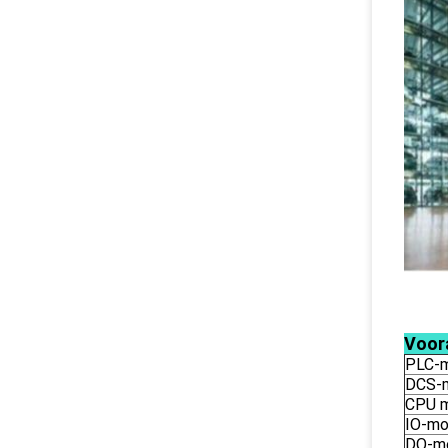
Voor
PLC-
DCS-
CPU 
IO-mo
DO-m