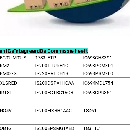
ant
Geïntegreerd
De Commissie heeft
-BC02-M02-S
1783-ETP
IC693CHS391
-RM2
IS200TTURH1C
IC693PCM301
-BM03-S
IS220PRTDH1B
IC693PBM200
-XLSRED
IS200DSPXH1CAA
IC694MDL754
IRT8I
IS200ECTBG1ACB
IC693CPU351
-NO4V
IS200EISBH1AAC
T8461
-OB16
IS200EPSMG1AED
T8311C