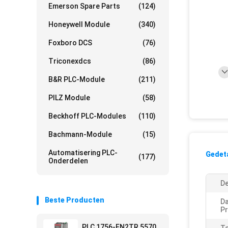
Emerson Spare Parts
(124)
Honeywell Module
(340)
Foxboro DCS
(76)
Triconexdcs
(86)
B&R PLC-Module
(211)
PILZ Module
(58)
Beckhoff PLC-Modules
(110)
Bachmann-Module
(15)
Automatisering PLC-
Gedeta
(177)
Onderdelen
De
Beste Producten
Da
Pr
PLC 1756-EN2TR 5570