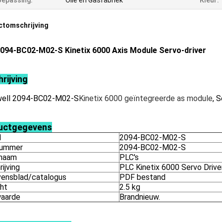
epassing:
Olie en Gasfabriek
Kleur:
ctomschrijving
094-BC02-M02-S Kinetix 6000 Axis Module Servo-driver
rijving
ell 2094-BC02-M02-S
Kinetix 6000 geïntegreerde as module
, S
uctgegevens
l
2094-BC02-M02-S
nummer
2094-BC02-M02-S
naam
PLC's
ijving
PLC Kinetix 6000 Servo Drive
ensblad/catalogus
PDF bestand
ht
2.5 kg
aarde
Brandnieuw.