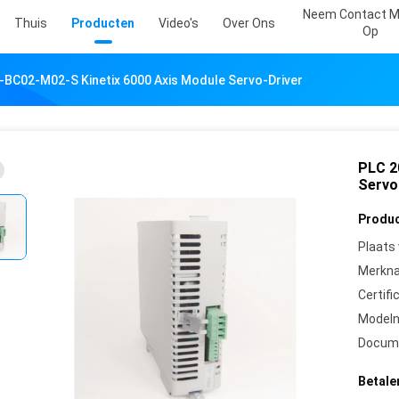
Neem Contact M
Thuis
Producten
Video's
Over Ons
Op
-BC02-M02-S Kinetix 6000 Axis Module Servo-Driver
PLC 2
Servo
Produc
Plaats
Merkn
Certifi
Model
Docum
Betale