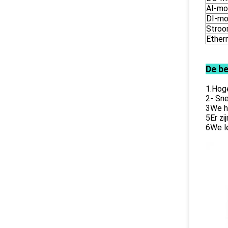
AI-mo
DI-mo
Stro
Ether
De b
1.Hoge
2- Sne
3We h
5Er zi
6We le