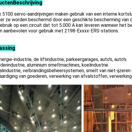
ucten
Beschrijving
x 5100 servo-aandrijvingen maken gebruik van een interne kortsl
r ze worden beschermd door een geschikte bescherming van de f
ebruik op een circuit dat tot 5.000 A kan leveren wanneer het b
n aanbevolen voor gebruik met 2198-Exxxx-ERS-stations.
assing
ergie-industrie, de liftindustrie, parkeergarages, auto's, auto's.
derindustrie, aluminium smeltmachines, koelindustrie.
alindustrie, verbrandingsbeheersystemen, smelt van niet-ijzeren
aardiging van goederen, verwerking van afvalstoffen, verwerking