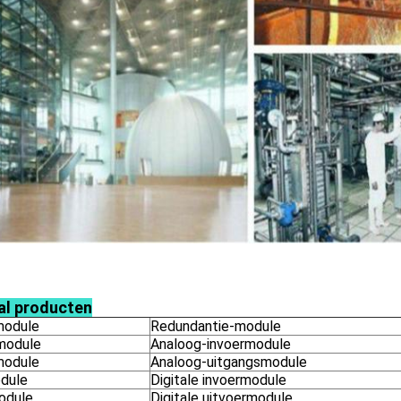
al producten
module
Redundantie-module
module
Analoog-invoermodule
module
Analoog-uitgangsmodule
dule
Digitale invoermodule
odule
Digitale uitvoermodule