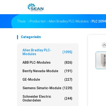
Thuis
Producten
Allen Bradley PLC-Modules
PLC 2094
Catagorieën
Allen Bradley PLC-
(1095)
Modules
ABB PLC-Modules
(826)
Bently Nevada-Module
(191)
GE-Module
(227)
Siemens Simatic-Module
(1239)
Schneider Electric
(244)
Onderdelen