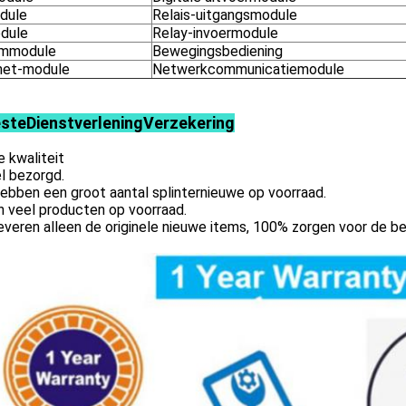
dule
Relais-uitgangsmodule
dule
Relay-invoermodule
ommodule
Bewegingsbediening
net-module
Netwerkcommunicatiemodule
este
Dienstverlening
Verzekering
 kwaliteit
l bezorgd.
ebben een groot aantal splinternieuwe op voorraad.
jn veel producten op voorraad.
veren alleen de originele nieuwe items, 100% zorgen voor de be