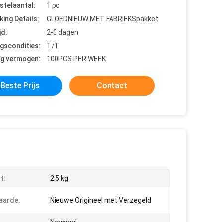
stelaantal:
1 pc
king Details:
GLOEDNIEUW MET FABRIEKSpakket
jd:
2-3 dagen
ngscondities:
T/T
ng vermogen:
100PCS PER WEEK
Beste Prijs
Contact
t:
2.5 kg
aarde:
Nieuwe Origineel met Verzegeld