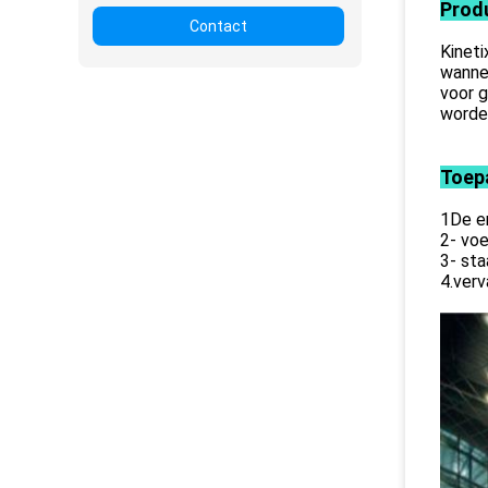
Prod
Contact
Kineti
wannee
voor g
worde
Toep
1De en
2- voe
3- sta
4.verv