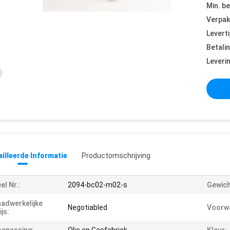
Min. be
Verpak
Leverti
Betali
Leveri
illeerde Informatie
Productomschrijving
el Nr.:
2094-bc02-m02-s
Gewich
adwerkelijke
Negotiabled
Voorw
ijs: