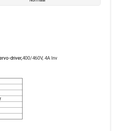
Normaal
ervo-driver,
400/460V, 4A Inv
r