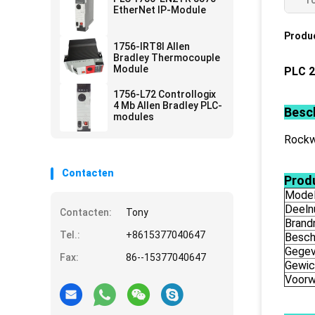
To
EtherNet IP-Module
Produ
1756-IRT8I Allen
Bradley Thermocouple
Module
PLC 2
1756-L72 Controllogix
4 Mb Allen Bradley PLC-
Besch
modules
Rockw
Contacten
Prod
Mode
Deel
Contacten:
Tony
Brand
Tel.:
+8615377040647
Beschr
Gegev
Fax:
86--15377040647
Gewic
Voorw