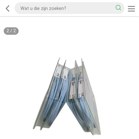
2
/
2